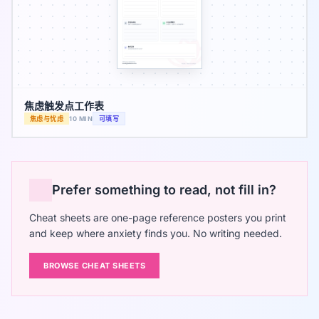
焦虑触发点工作表
焦虑与忧虑
10 MIN
可填写
Prefer something to read, not fill in?
Cheat sheets are one-page reference posters you print
and keep where anxiety finds you. No writing needed.
BROWSE CHEAT SHEETS