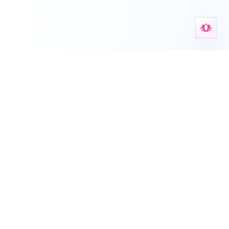
焦虑舒缓工具集
你的心理健康工具、练习表、自测和引导式支持空间。
Deutsch
English
Español
Français
עברית
हिन्दी
Italiano
Nederlands
Português
Русский
简体中文
本网站提供焦虑相关的一般性信息，不能替代专业医疗建议、诊断或治
疗。如有持续 性焦虑问题，请务必咨询专业医疗人员。
关于
•
博客
•
Cheat Sheets
•
隐私政策
•
服务条款
•
支持
•
KvK 42114878