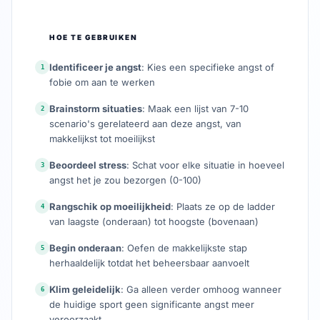
HOE TE GEBRUIKEN
Identificeer je angst
: Kies een specifieke angst of
1
fobie om aan te werken
Brainstorm situaties
: Maak een lijst van 7-10
2
scenario's gerelateerd aan deze angst, van
makkelijkst tot moeilijkst
Beoordeel stress
: Schat voor elke situatie in hoeveel
3
angst het je zou bezorgen (0-100)
Rangschik op moeilijkheid
: Plaats ze op de ladder
4
van laagste (onderaan) tot hoogste (bovenaan)
Begin onderaan
: Oefen de makkelijkste stap
5
herhaaldelijk totdat het beheersbaar aanvoelt
Klim geleidelijk
: Ga alleen verder omhoog wanneer
6
de huidige sport geen significante angst meer
veroorzaakt