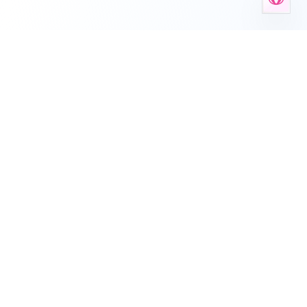
Anxiety Aid Tools
Je plek voor mentale gezondheidstools, werkbladen,
zelftests en begeleide ondersteuning.
Deutsch
English
Español
Français
עברית
हिन्दी
Italiano
Nederlands
Português
Русский
简体中文
Deze site biedt algemene angstinformatie en is geen vervanging
voor professioneel medisch advies, diagnose, of behandeling.
Raadpleeg altijd een healthcare provider voor persistente angst.
Over
•
Blog
•
Cheat Sheets
•
Privacybeleid
•
Servicevoorwaarden
•
Support
•
KvK 42114878