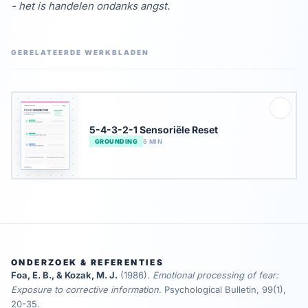
- het is handelen ondanks angst.
GERELATEERDE WERKBLADEN
5-4-3-2-1 Sensoriële Reset
GROUNDING
5 MIN
ONDERZOEK & REFERENTIES
Foa, E. B., & Kozak, M. J.
(1986)
.
Emotional processing of fear:
Exposure to corrective information
.
Psychological Bulletin, 99(1),
20-35.