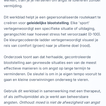
werken, train je je hersenen om angst te tolereren zonder
vermijding.
Dit werkblad helpt je een gepersonaliseerde routekaart te
creëren voor
geleidelijke blootstelling
. Elke 'sport'
vertegenwoordigt een specifieke situatie of uitdaging,
gerangschikt naar hoeveel stress het veroorzaakt (0-100).
De kleurgecodeerde ladder vertegenwoordigt visueel je
reis van comfort (groen) naar je ultieme doel (rood).
Onderzoek toont aan dat herhaalde, gecontroleerde
blootstelling aan gevreesde situaties een van de meest
effectieve manieren is om angst op lange termijn te
verminderen. De sleutel is om in je eigen tempo vooruit te
gaan en kleine overwinningen onderweg te vieren.
Gebruik dit werkblad in samenwerking met een therapeut,
of als zelfhulpmiddel als je werkt aan beheersbare
angsten.
Onthoud: moed is niet de afwezigheid van angst