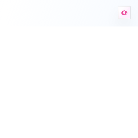
Anxiety Aid Tools
Tu espacio para herramientas de salud mental, hojas de
trabajo, autoevaluaciones y apoyo guiado.
Deutsch
English
Español
Français
עברית
हिन्दी
Italiano
Nederlands
Português
Русский
简体中文
Este sitio proporciona información general sobre la ansiedad y no
sustituye el consejo médico profesional, diagnóstico o tratamiento.
Siempre consulta con un proveedor de atención médica para la
ansiedad persistente.
Sobre
•
Blog
•
Hojas de referencia
•
Para organizaciones
•