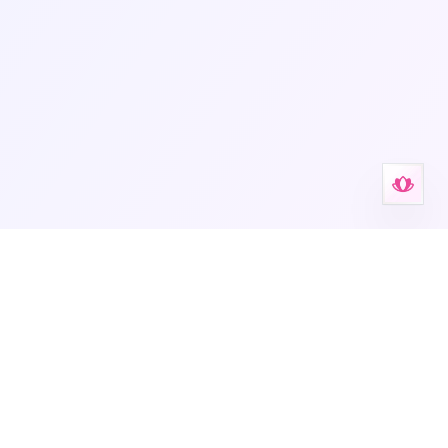
y apoyo guiado.
Русский
简体中文