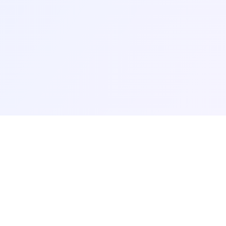
Anxiety Aid Tools
a herramientas de salud mental, hojas de trabajo, autoevaluaciones 
Español
Français
עברית
हिन्दी
Italiano
Nederlands
Português