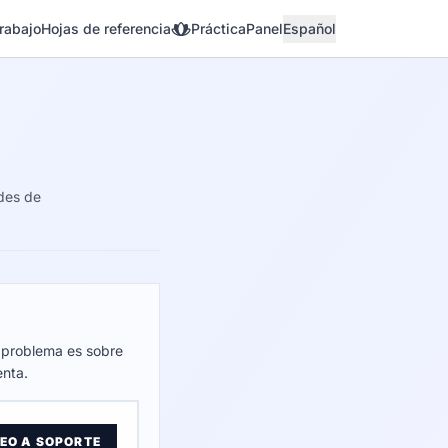
rabajo
Hojas de referencia
Práctica
Panel
Español
udes de
l problema es sobre
enta.
EO A SOPORTE