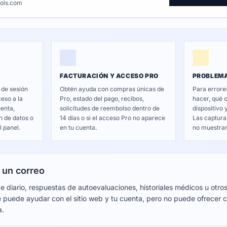
ols.com
FACTURACIÓN Y ACCESO PRO
PROBLEMA
 de sesión
Obtén ayuda con compras únicas de
Para errores
eso a la
Pro, estado del pago, recibos,
hacer, qué 
uenta,
solicitudes de reembolso dentro de
dispositivo 
n de datos o
14 días o si el acceso Pro no aparece
Las captura
 panel.
en tu cuenta.
no muestran
 un correo
 diario, respuestas de autoevaluaciones, historiales médicos u otros
 puede ayudar con el sitio web y tu cuenta, pero no puede ofrecer co
a.