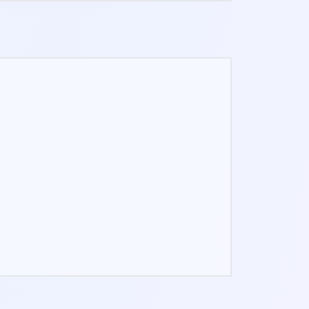
PROGRAMMI GUIDATI
Programmi di auto-aiuto passo-passo
progettati per la pratica quotidiana.
AGGIORNAMENTI FUTURI
Accedi a tutti i futuri strumenti e
schede Pro senza costi aggiuntivi.