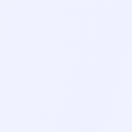
ESPIRAZIONE GUIDATA
GROUNDING 5-4-3-2-
5-10 MIN
3-5 MIN
NUOVO
SUONI RILASSANTI
TERAPIA DEL SUONO