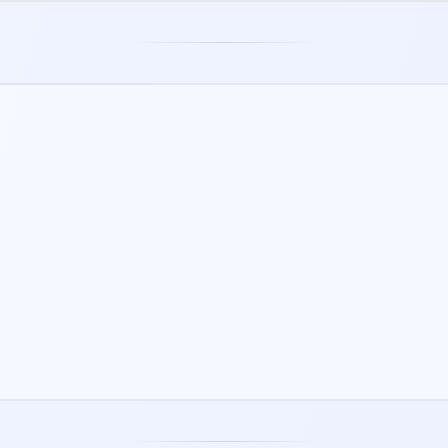
SCHEDE DI LAVORO SCARICABILI
Ottieni schede stampabili in PDF e
PNG per riflettere anche lontano dallo
schermo.
PROGRESSI SALVATI
Salva risultati delle autovalutazioni,
check-in e impostazioni importanti in
un unico posto.