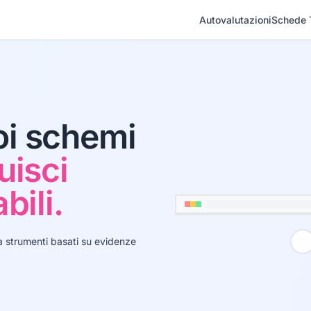
Autovalutazioni
Schede 
oi schemi
uisci
bili.
sa strumenti basati su evidenze