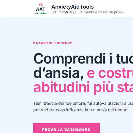
Vai al contenuto principale
AnxietyAidTools
Strumenti di salute mentale basati su prove
ITALIANO
BASATO SU EVIDENZE
Comprendi i tu
d’ansia,
e costr
abitudini più sta
Tieni traccia del tuo umore, fai autovalutazioni e u
per vedere cosa influenza la tua ansia nel tempo.
PROVA LA DASHBOARD