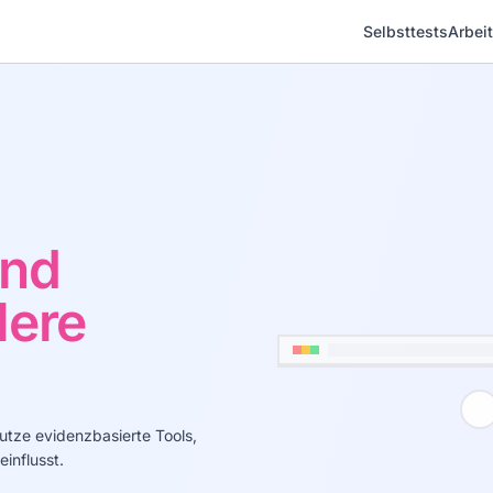
Selbsttests
Arbeit
t
nd
lere
utze evidenzbasierte Tools,
influsst.