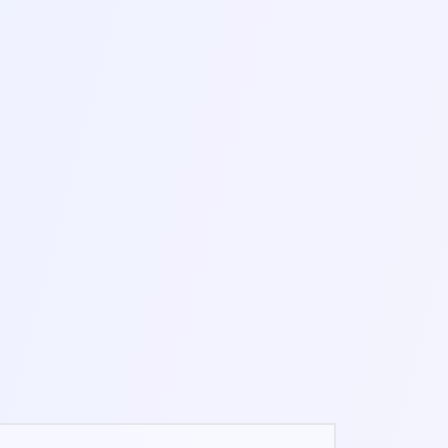
NEU
GEDANKEN-
ETIKETTIERUNG
3-8 MIN.
ONLINE FIDGET SPINNER
1-3 MIN.