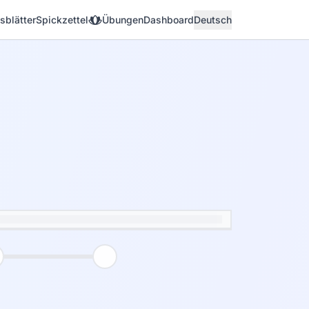
sblätter
Spickzettel
Übungen
Dashboard
Deutsch