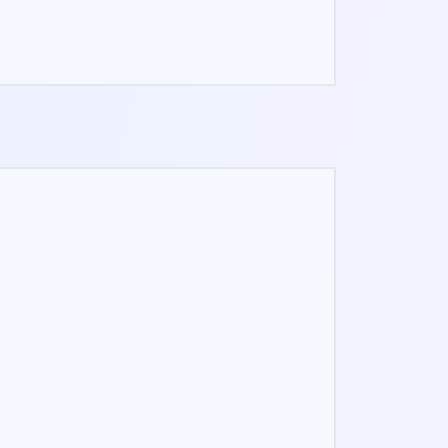
GEFÜHRTE PROGRAMME
Schritt-für-Schritt-
Selbsthilfeprogramme für die tägliche
Praxis.
ZUKÜNFTIGE UPDATES
Zugriff auf alle zukünftigen Pro-Tools
und Arbeitsblätter ohne zusätzliche
Kosten.