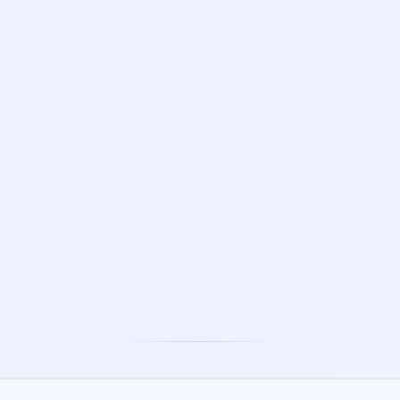
NEU
BERUHIGENDE KLÄNGE
KLANGTHERAPIE
5-60 MIN.
5-30 MIN.
STRESSABBAU-BLASEN
STRESSBALL
2-5 MIN.
1-5 MIN.