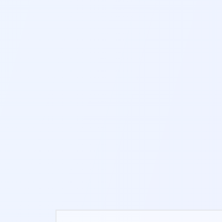
FRIEDLICHE
VISUALISIERUNG
10-12 MIN.
NEU
PFAD-NACHZEICHNUNG
3-8 MIN.