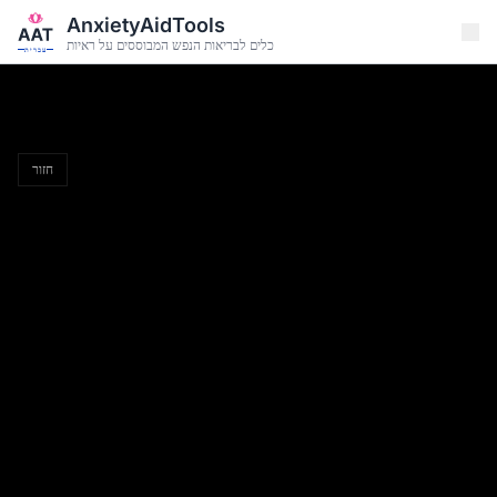
דלג לתוכן הראשי
AnxietyAidTools
כלים לבריאות הנפש המבוססים על ראיות
עברית
כלי עזר לחרדה
המקום שלכם לכלים לבריאות הנפש, דפי עבודה, מבחנים עצמיים
חזור
ותמיכה מודרכת.
हिन्दी
עברית
Français
Español
English
Deutsch
Italiano
Nederlands
Português
Русский
简体中文
אתר זה מספק מידע כללי על חרדה ואינו מהווה תחליף לייעוץ רפואי מקצועי, אבחון או
טיפול. יש להתייעץ תמיד עם רופא במקרה של חרדה מתמשכת.
•
תמיכה
•
תנאי שימוש
•
מדיניות פרטיות
•
לארגונים
•
דפי תזכורת
•
בלוג
•
אודות
KvK 42114878