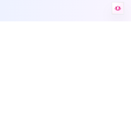
כלי עזר לחרדה
המקום שלכם לכלים לבריאות הנפש, דפי עבודה, מבחנים עצמיים
ותמיכה מודרכת.
हिन्दी
עברית
Français
Español
English
Deutsch
Italiano
Nederlands
Português
Русский
简体中文
אתר זה מספק מידע כללי על חרדה ואינו מהווה תחליף לייעוץ רפואי מקצועי, אבחון או
טיפול. יש להתייעץ תמיד עם רופא במקרה של חרדה מתמשכת.
•
תמיכה
•
תנאי שימוש
•
מדיניות פרטיות
•
לארגונים
•
דפי תזכורת
•
בלוג
•
אודות
KvK 42114878