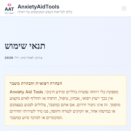
דלג לתוכן הראשי
AnxietyAidTools
כלים לבריאות הנפש המבוססים על ראיות
עברית
תנאי שימוש
עודכן לאחרונה: יולי 2026
הבהרה רפואית והבהרת משבר
Anxiety Aid Tools מספקת כלי רווחה נפשית כלליים ומידע חינוכי.
אין בכך ייעוץ רפואי, אבחון, טיפול, תרפיה או תחליף לאיש מקצוע
מוסמך. זה אינו ניטור חירום. אם אתם במשבר, עלולים לפגוע בעצמכם
או במישהו אחר, או זקוקים לעזרה דחופה, פנו מיד לשירותי החירום
המקומיים או למוקד סיוע במשבר.