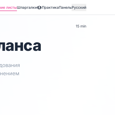
чие листы
Шпаргалки
Практика
Панель
Русский
15 min
ланса
дования
анением