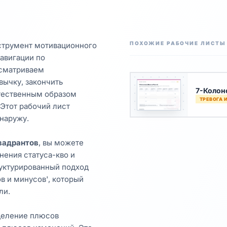
ПОХОЖИЕ РАБОЧИЕ ЛИСТЫ
струмент мотивационного
навигации по
ссматриваем
ычку, закончить
7-Колон
тественным образом
ТРЕВОГА 
 Этот рабочий лист
наружу.
вадрантов
, вы можете
нения статуса-кво и
руктурированный подход
в и минусов', который
ли.
деление плюсов