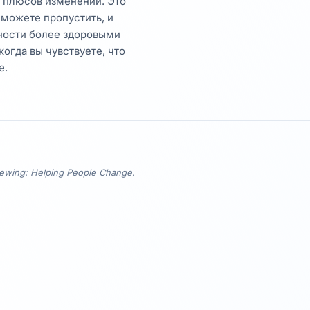
е плюсов изменений. Это
 можете пропустить, и
бности более здоровыми
когда вы чувствуете, что
е.
viewing: Helping People Change
.