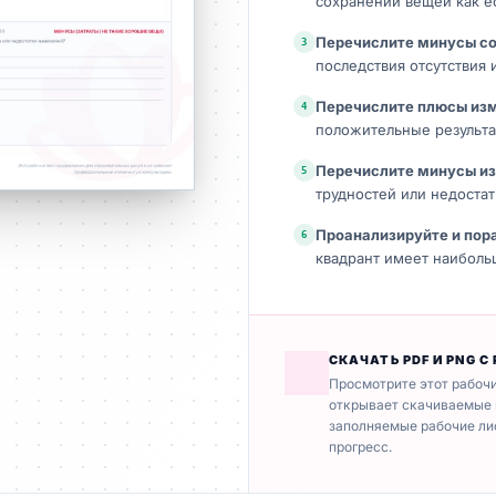
сохранении вещей как ес
Перечислите минусы с
3
последствия отсутствия
Перечислите плюсы из
4
положительные результа
Перечислите минусы и
5
трудностей или недоста
Проанализируйте и по
6
квадрант имеет наибольш
СКАЧАТЬ PDF И PNG С
Просмотрите этот рабочи
открывает скачиваемые 
заполняемые рабочие ли
прогресс.