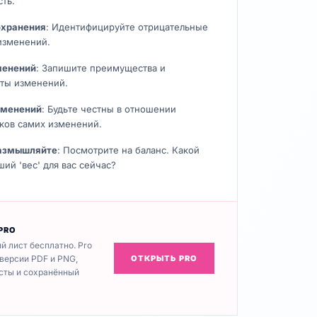
ть.
охранения
: Идентифицируйте отрицательные
 изменений.
менений
: Запишите преимущества и
ты изменений.
зменений
: Будьте честны в отношении
тков самих изменений.
размышляйте
: Посмотрите на баланс. Какой
ий 'вес' для вас сейчас?
 PRO
й лист бесплатно. Pro
версии PDF и PNG,
ОТКРЫТЬ PRO
сты и сохранённый