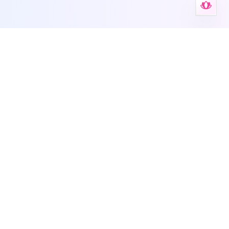
Anxiety Aid Tools
मेंटल हेल्थ टूल्स, वर्कशीट्स, self-tests और guided support के लिए
आपका अपना स्थान।
Deutsch
English
Español
Français
עברית
हिन्दी
Italiano
Nederlands
Português
Русский
简体中文
यह साइट सामान्य चिंता जानकारी प्रदान करती है और पेशेवर चिकित्सा सलाह, निदान, या
उपचार का विकल्प नहीं है। लगातार चिंता के लिए हमेशा स्वास्थ्य सेवा प्रदाता से परामर्श लें।
परिचय
•
ब्लॉग
•
चीट शीट
•
संगठनों के लिए
•
गोपनीयता नीति
•
सेवा की शर्तें
•
सपोर्ट
•
KvK 42114878