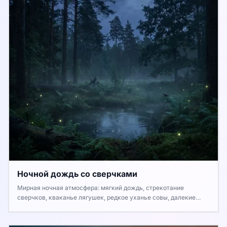
Ночной дождь со сверчками
Мирная ночная атмосфера: мягкий дождь, стрекотание
сверчков, кваканье лягушек, редкое уханье совы, далекие
раскаты грома и вой волков в дикой природе.