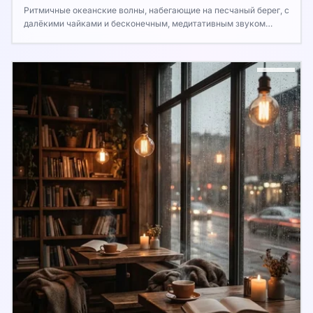
Ритмичные океанские волны, набегающие на песчаный берег, с
далёкими чайками и бесконечным, медитативным звуком
моря.