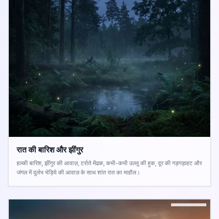
रात की बारिश और झींगुर
हल्की बारिश, झींगुर की आवाज़, टर्राते मेंढक, कभी-कभी उल्लू की हुक, दूर की गड़गड़ाहट और
जंगल में दुर्लभ भेड़िये की आवाज़ के साथ शांत रात का माहौल।