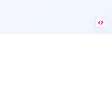
pagnement guidé.
Русский
简体中文
olitique de confidentialité
•
Conditions d’utilisation
•
Support
•
KvK 42114878