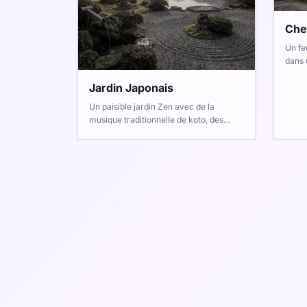
Che
Un fe
dans 
atmos
Jardin Japonais
Un paisible jardin Zen avec de la
musique traditionnelle de koto, des
fontaines d'eau douces, une brise
légère et le bruissement des feuilles.