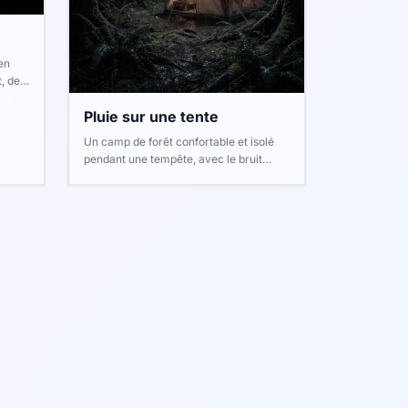
en
, des
es
Pluie sur une tente
Un camp de forêt confortable et isolé
pendant une tempête, avec le bruit
rythmique de la pluie sur une toile
lourde, des grondements de tonnerre
lointains et le sifflement du vent
nocturne.