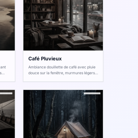
Café Pluvieux
lant
Ambiance douillette de café avec pluie
s
douce sur la fenêtre, murmures légers,
et
tasses tintantes et le tapotement discret
des claviers.