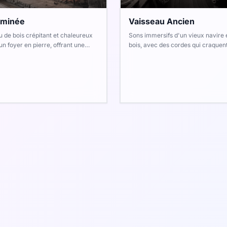
minée
Vaisseau Ancien
u de bois crépitant et chaleureux
Sons immersifs d'un vieux navire 
un foyer en pierre, offrant une
bois, avec des cordes qui craquent
phère douce et réconfortante.
vagues rythmiques et des mouett
lointaines.