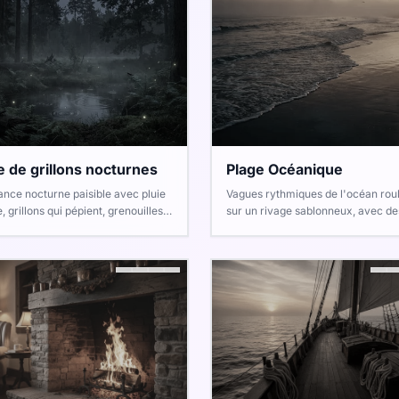
e de grillons nocturnes
Plage Océanique
nce nocturne paisible avec pluie
Vagues rythmiques de l'océan rou
, grillons qui pépient, grenouilles
sur un rivage sablonneux, avec de
oassent, hululements occasionnels
mouettes lointaines et le son infini 
ouettes, grondements lointains de
méditatif de la mer.
rre et rares hurlements de loups
la nature sauvage.