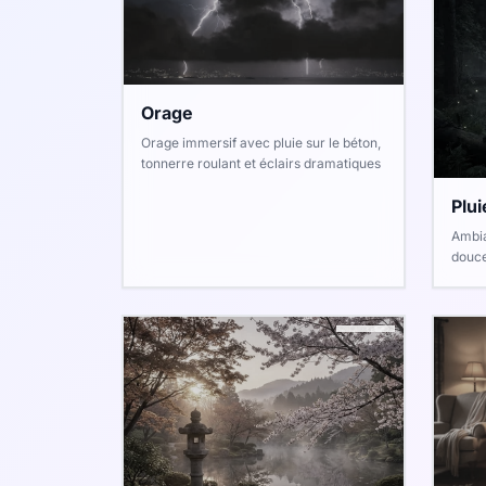
Orage
Orage immersif avec pluie sur le béton,
tonnerre roulant et éclairs dramatiques
Plui
Ambia
douce
qui c
de ch
tonne
dans 