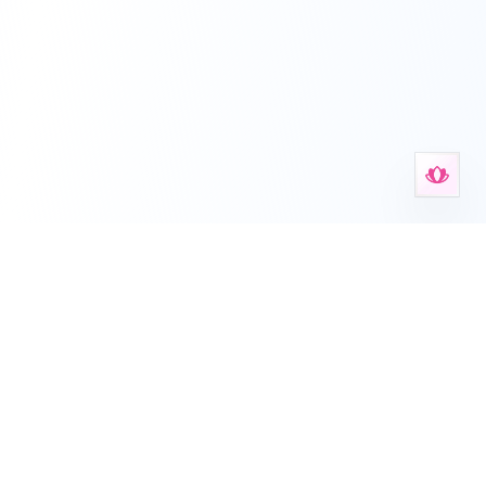
Anxiety Aid Tools
Ihr Zuhause für mentale Gesundheitstools, Arbeitsblätter,
Selbsttests und angeleitete Unterstützung.
Deutsch
English
Español
Français
עברית
हिन्दी